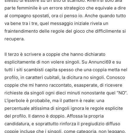
stesso di essere su un sito di scambio. Riferirsi solo alla
parte femminile è un errore strategico che equivale a dire
al compagno spostati, ora ci penso io. Anche quando tutto
va bene tra i tre, quel messaggio iniziale rivela un
fraintendimento delle regole del gioco che difficilmente si
recupera.
Il terzo è scrivere a coppie che hanno dichiarato
esplicitamente di non volere singoli. Su Annunci69 e su
tutti i siti scambisti capita spesso che una coppia metta nel
profilo, in caratteri cubitali, la dicitura no singoli. Conosco
coppie che mi hanno raccontato, esasperate, di ricevere
richieste da singoli ogni dieci minuti nonostante quel “NO”.
L’iperbole è probabile, ma il pattern è reale: una
percentuale altissima di singoli ignora le regole esplicite
del profilo. Il danno è doppio. Affossa la propria
candidatura, e soprattutto rinforza il pregiudizio diffuso
coppie incluse che i singoli, come categoria, non leggano.