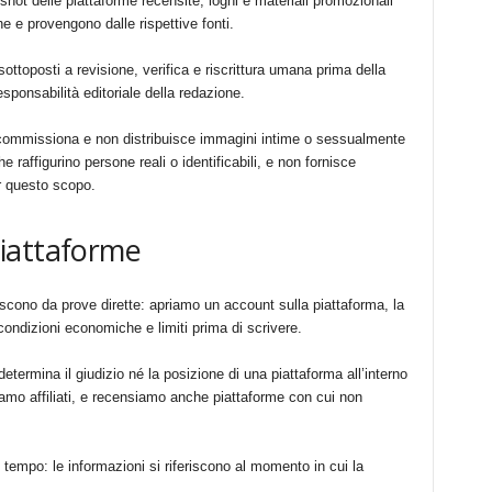
nshot delle piattaforme recensite, loghi e materiali promozionali
e e provengono dalle rispettive fonti.
sottoposti a revisione, verifica e riscrittura umana prima della
sponsabilità editoriale della redazione.
 commissiona e non distribuisce immagini intime o sessualmente
he raffigurino persone reali o identificabili, e non fornisce
r questo scopo.
iattaforme
scono da prove dirette: apriamo un account sulla piattaforma, la
ondizioni economiche e limiti prima di scrivere.
etermina il giudizio né la posizione di una piattaforma all’interno
iamo affiliati, e recensiamo anche piattaforme con cui non
 tempo: le informazioni si riferiscono al momento in cui la