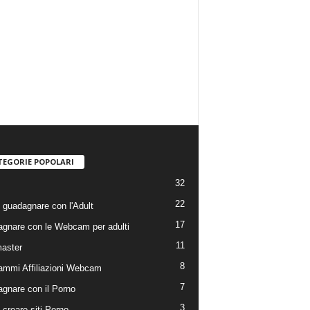
TEGORIE POPOLARI
32
22
guadagnare con l'Adult
17
gnare con le Webcam per adulti
11
aster
8
ammi Affiliazioni Webcam
7
gnare con il Porno
3
creare siti Porno