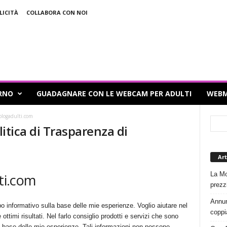
LICITÀ
COLLABORA CON NOI
RNO
GUADAGNARE CON LE WEBCAM PER ADULTI
WEBM
 blogadulti.com
litica di Trasparenza di
Art
La Mo
lti.com
prezz
Annun
o informativo sulla base delle mie esperienze. Voglio aiutare nel
coppi
ottimi risultati. Nel farlo consiglio prodotti e servizi che sono
ulla base delle mie esperienze. Tali informazioni non possono