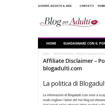
GIOVEDÌ, AGOSTO 6, 2026
CONTATTI
PUBB
B
l
o
g
p
e
r
HOME
GUADAGNARE CON IL PO
A
d
Home
Affiliate Disclaimer – Politica di Trasparenza di
u
Affiliate Disclaimer – Po
l
t
blogadulti.com
i
La politica di Blogadu
Le informazioni di Blogadulti.com sono a scop
modo migliore i lettori del mio blog ed ottenere 
stati testati ed ho ottenuto ottimi risultati s