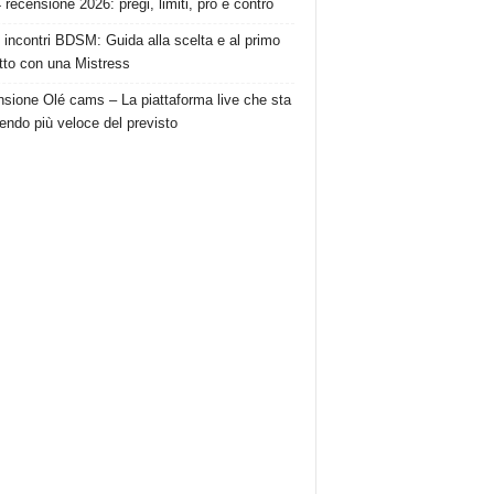
recensione 2026: pregi, limiti, pro e contro
di incontri BDSM: Guida alla scelta e al primo
tto con una Mistress
sione Olé cams – La piattaforma live che sta
endo più veloce del previsto