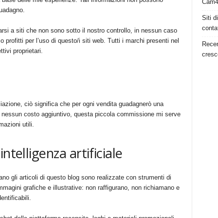
Cam4 
guadagno.
Siti 
conta
arsi a siti che non sono sotto il nostro controllo, in nessun caso
 profitti per l’uso di questo/i siti web. Tutti i marchi presenti nel
Recen
ivi proprietari.
cresc
filiazione, ciò significa che per ogni vendita guadagnerò una
à nessun costo aggiuntivo, questa piccola commissione mi serve
mazioni utili.
ntelligenza artificiale
 gli articoli di questo blog sono realizzate con strumenti di
i immagini grafiche e illustrative: non raffigurano, non richiamano e
ntificabili.