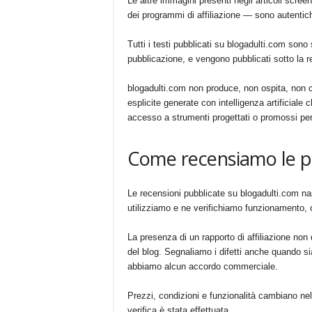
Le altre immagini presenti negli articoli scree
dei programmi di affiliazione — sono autentich
Tutti i testi pubblicati su blogadulti.com sono 
pubblicazione, e vengono pubblicati sotto la re
blogadulti.com non produce, non ospita, non
esplicite generate con intelligenza artificiale c
accesso a strumenti progettati o promossi pe
Come recensiamo le p
Le recensioni pubblicate su blogadulti.com na
utilizziamo e ne verifichiamo funzionamento, c
La presenza di un rapporto di affiliazione non d
del blog. Segnaliamo i difetti anche quando s
abbiamo alcun accordo commerciale.
Prezzi, condizioni e funzionalità cambiano nel
verifica è stata effettuata.