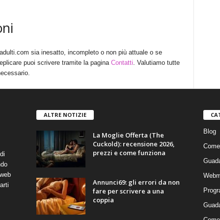
oni
adulti.com sia inesatto, incompleto o non più attuale o se
eplicare puoi scrivere tramite la pagina
Contatti
. Valutiamo tutte
necessario.
ALTRE NOTIZIE
CA
Blog
La Moglie Offerta (The
Cuckold): recensione 2026,
Come 
prezzi e come funziona
di
Guada
ndo
 web
Webm
Annunci69: gli errori da non
arti
fare per scrivere a una
Progr
coppia
Guada
Come 