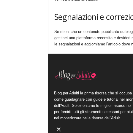
Segnalazioni e correzi
Se ritieni che un contenuto pubblicato su blog
gestisci una piattaforma recensita e desideri r
le segnalazioni e aggiorniamo l’articolo dove 
Blog per Adulti la prima risorsa che si occupa 
come guadagnare con guide e tutorial nel mo
dell'Adult. Selezioniamo le migliori risorse nel
per fornirti tutti gli strumenti necessari per aiut
nel monetizzare nella risorsa dell'Adult.