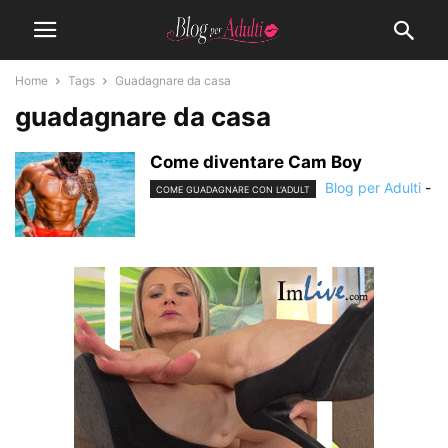
Home
Tags
Guadagnare da casa
guadagnare da casa
Come diventare Cam Boy
Blog per Adulti
-
COME GUADAGNARE CON L'ADULT