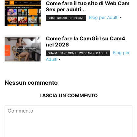
Come fare il tuo sito di Web Cam
Sex per adulti...
Blog per Adulti
-
COME CREARE SITI PORNO
Come fare la CamGirl su Cam4
nel 2026
Blog per
GUADAGNARE CON LE WEBCAM PER ADULTI
Adulti
-
Nessun commento
LASCIA UN COMMENTO