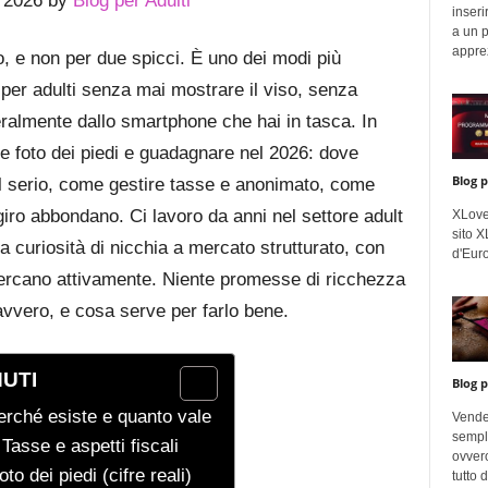
, 2026 by
Blog per Adulti
inseri
a un p
apprez
o, e non per due spicci. È uno dei modi più
per adulti senza mai mostrare il viso, senza
eralmente dallo smartphone che hai in tasca. In
e foto dei piedi e guadagnare nel 2026: dove
Blog p
ul serio, come gestire tasse e anonimato, come
giro abbondano. Ci lavoro da anni nel settore adult
XLoveC
sito 
 curiosità di nicchia a mercato strutturato, con
d'Euro
cercano attivamente. Niente promesse di ricchezza
avvero, e cosa serve per farlo bene.
NUTI
Blog p
perché esiste e quanto vale
Vende
sempli
Tasse e aspetti fiscali
ovvero
 dei piedi (cifre reali)
tutto 