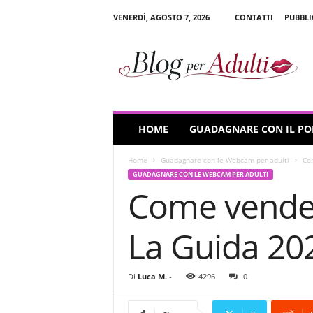
VENERDÌ, AGOSTO 7, 2026
CONTATTI
PUBBLI
B
l
o
g
p
e
r
HOME
GUADAGNARE CON IL P
A
d
Home
Guadagnare con le Webcam per adulti
Com
u
GUADAGNARE CON LE WEBCAM PER ADULTI
l
Come vender
t
i
La Guida 20
Di
Luca M.
-
4296
0