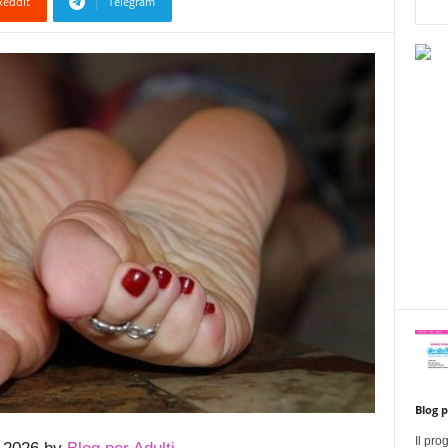
ReddIt
Telegram
Blog p
Il pr