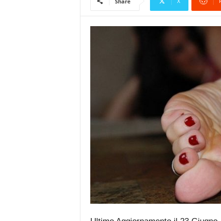
X
Share