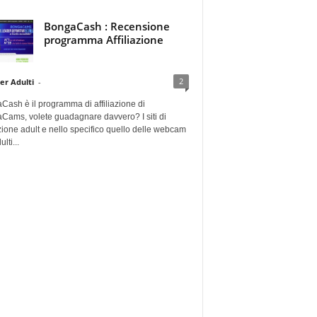
BongaCash : Recensione
programma Affiliazione
2
er Adulti
-
ash è il programma di affiliazione di
Cams, volete guadagnare davvero? I siti di
azione adult e nello specifico quello delle webcam
lti...