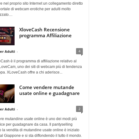
re nel proprio sito Internet un collegamento diretto
ortale di webcam erotiche per adulti molto
zato....
XloveCash Recensione
programma Affiliazione
4
er Adulti
-
ash è il programma di affiliazione relativo al
XLoveCam, uno dei siti di webcam più di tendenza
pa. XLoveCash offre a chi aderisce...
Come vendere mutande
usate online e guadagnare
2
er Adulti
-
re mutandine usate online è uno dei modi più
ce per guadagnare da casa. Il pantyselling
 la vendita di mutandine usate online è iniziato
dal Giappone e si sta diffondendo il tutto il mondo.