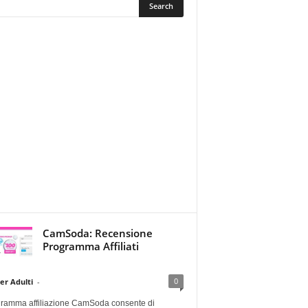
CamSoda: Recensione
Programma Affiliati
0
er Adulti
-
ogramma affiliazione CamSoda consente di