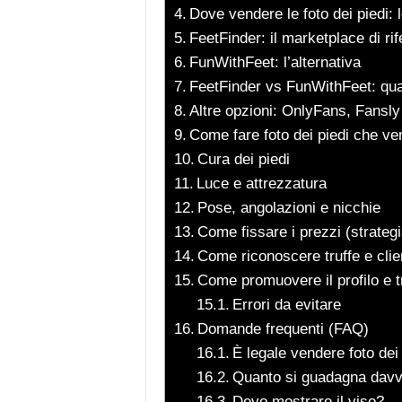
Dove vendere le foto dei piedi: l
FeetFinder: il marketplace di ri
FunWithFeet: l’alternativa
FeetFinder vs FunWithFeet: qua
Altre opzioni: OnlyFans, Fansly 
Come fare foto dei piedi che v
Cura dei piedi
Luce e attrezzatura
Pose, angolazioni e nicchie
Come fissare i prezzi (strategia
Come riconoscere truffe e clie
Come promuovere il profilo e tr
Errori da evitare
Domande frequenti (FAQ)
È legale vendere foto dei
Quanto si guadagna dav
Devo mostrare il viso?